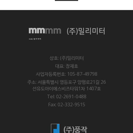
(주)밀리미터
상호: (주)밀리미터
대표: 장재호
사업자등록번호: 105-87-49798
주소: 서울특별시 영등포구 양평로21길 26
선유도아이에스비즈타워1차 1407호
Tel: 02-2691-0488
Fax: 02-332-9515
(주)풍작